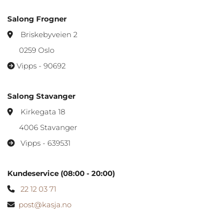
Salong Frogner
Briskebyveien 2

0259 Oslo
Vipps - 90692

Salong Stavanger
Kirkegata 18

4006 Stavanger
Vipps - 639531

Kundeservice (08:00 - 20:00)
22 12 03 71

post@kasja.no
