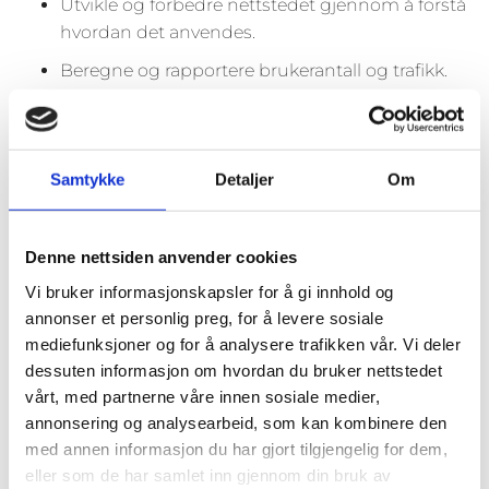
Utvikle og forbedre nettstedet gjennom å forstå
hvordan det anvendes.
Beregne og rapportere brukerantall og trafikk.
Gjøre det lettere for deg å navigere på
nettstedet.
Gjøre det mulig for systemet å kjenne igjen faste
Samtykke
Detaljer
Om
brukere for å kunne tilpasse tjenestene.
Iblant anvender vi
Denne nettsiden anvender cookies
tredjepartsinformasjonskapsler fra andre firma
Vi bruker informasjonskapsler for å gi innhold og
for å gjøre markedsundersøkelser og
annonser et personlig preg, for å levere sosiale
trafikkmålinger, og for å forbedre
mediefunksjoner og for å analysere trafikken vår. Vi deler
funksjonaliteten på nettstedet.
dessuten informasjon om hvordan du bruker nettstedet
vårt, med partnerne våre innen sosiale medier,
annonsering og analysearbeid, som kan kombinere den
Slik forhindrer du at
med annen informasjon du har gjort tilgjengelig for dem,
informasjonskapsler lagres
eller som de har samlet inn gjennom din bruk av