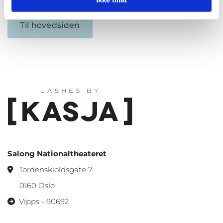
Til hovedsiden
Salong Nationaltheateret
Tordenskioldsgate 7

0160 Oslo
Vipps - 90692
