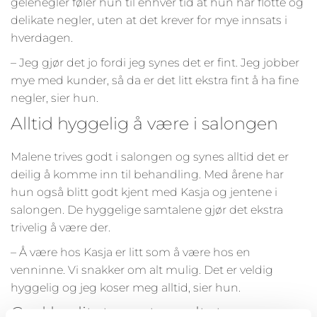
gelenegler føler hun til enhver tid at hun har flotte og
delikate negler, uten at det krever for mye innsats i
hverdagen.
– Jeg gjør det jo fordi jeg synes det er fint. Jeg jobber
mye med kunder, så da er det litt ekstra fint å ha fine
negler, sier hun.
Alltid hyggelig å være i salongen
Malene trives godt i salongen og synes alltid det er
deilig å komme inn til behandling. Med årene har
hun også blitt godt kjent med Kasja og jentene i
salongen. De hyggelige samtalene gjør det ekstra
trivelig å være der.
– Å være hos Kasja er litt som å være hos en
venninne. Vi snakker om alt mulig. Det er veldig
hyggelig og jeg koser meg alltid, sier hun.
God kvalitet og et resultat som