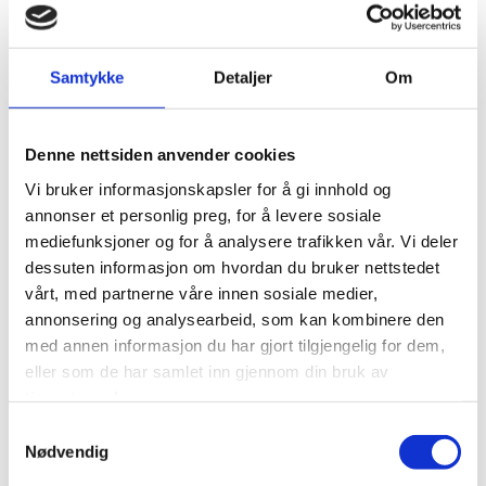
varer
En viktig grunn til at Malene fortsetter å ordne
Samtykke
Detaljer
Om
neglene sine hos Lashes by Kasja, er den gode
kvaliteten og varigheten på resultatet. På dette
Denne nettsiden anvender cookies
området skiller behandlingene hos Kasja seg fra
behandlinger hun har tatt tidligere.
Vi bruker informasjonskapsler for å gi innhold og
annonser et personlig preg, for å levere sosiale
– Neglene har alltid veldig god holdbarhet. Jeg har
mediefunksjoner og for å analysere trafikken vår. Vi deler
gått til andre salonger før, hvor neglene bare varte i 2–
dessuten informasjon om hvordan du bruker nettstedet
3 uker etterpå. Nå holder neglene mine seg fine inntil
vårt, med partnerne våre innen sosiale medier,
6 uker, og lakken skaller heller ikke av slik det iblant
annonsering og analysearbeid, som kan kombinere den
kan gjøre på gelenegler, sier hun.
med annen informasjon du har gjort tilgjengelig for dem,
Hun sier at også andre legger merke til neglene
eller som de har samlet inn gjennom din bruk av
hennes og påpeker hvor flotte de er.
tjenestene deres.
Samtykkevalg
– Jeg er utrolig fornøyd og får så mange
Nødvendig
komplimenter for neglene mine. Det kunne ikke vært