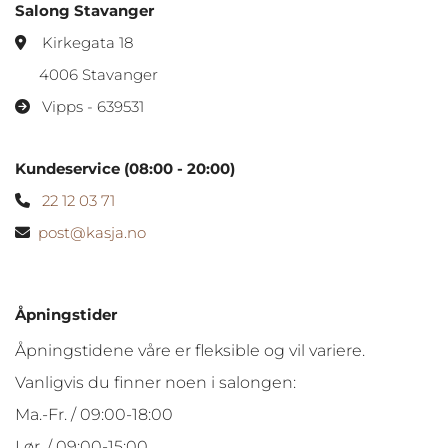
Salong Stavanger
Kirkegata 18

4006 Stavanger
Vipps - 639531

Kundeservice (08:00 - 20:00)
22 12 03 71

post@kasja.no

Åpningstider
Åpningstidene våre er fleksible og vil variere.
Vanligvis du finner noen i salongen:
Ma.-Fr. / 09:00-18:00
Lør. / 09:00-15:00